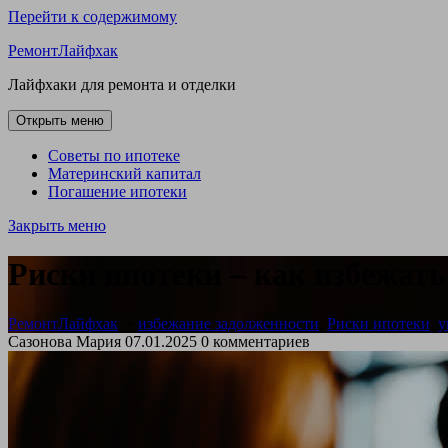
Перейти к содержимому
РемонтЛайфхак
Лайфхаки для ремонта и отделки
Открыть меню
Советы по ипотеке
Материнский капитал
Погашение ипотеки
Закрыть меню
Риски ипотеки – как избежа
РемонтЛайфхак
»
избежание задолженности
,
Риски ипотеки
,
у
Сазонова Мария
07.01.2025
0 комментариев