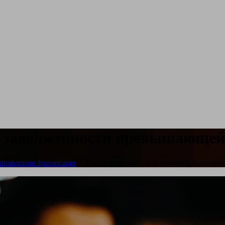
ть задолженности превышающей
правление финансами
»
Риски ипотеки – как избежать задолже