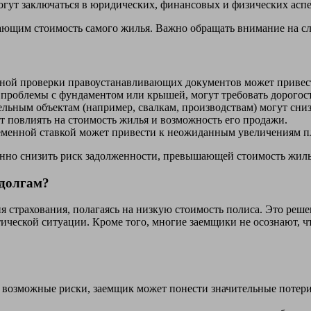
огут заключаться в юридических, финансовых и физических асп
шающим стоимость самого жилья. Важно обращать внимание на 
ьной проверки правоустанавливающих документов может привес
 проблемы с фундаментом или крышей, могут требовать дорогос
ельным объектам (например, свалкам, производствам) могут сни
т повлиять на стоимость жилья и возможность его продажи.
еменной ставкой может привести к неожиданным увеличениям п
енно снизить риск задолженности, превышающей стоимость жиль
 долгам?
я страхования, полагаясь на низкую стоимость полиса. Это ре
ической ситуации. Кроме того, многие заемщики не осознают, ч
 возможные риски, заемщик может понести значительные потери,