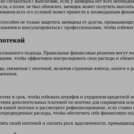
е согласиться с выплатами, если у заемщика нет всех необход
сла, а полис не был обновлен, заемщик может получить выплаты
имания всех его условий может привести к неожиданным финан
 способен не только защитить заемщика от долгов, превышающих
ахования и консультироваться с профессионалами, чтобы избежа
потекой
осознанного подхода. Правильные финансовые решения могут п
иям, чтобы эффективно контролировать свои расходы и обязате
ды, связанные с ипотекой, включая страховые взносы, налоги и
менения.
отеке в срок, чтобы избежать штрафов и ухудшения кредитной и
ения дополнительных платежей по ипотеке для сокращения осно
 вашей ипотеки и рассмотрите рефинансирование, если ставки 
непредвиденные расходы, чтобы обеспечить себе финансовую по
лять своей ипотекой и снизить риск задолженности, превышающ