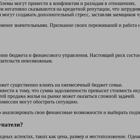
лемы могут привести к конфликтам и разладам в отношениях.
м негативно сказываются на кредитной репутации, что затрудня
могут создавать дополнительный стресс, заставляя заемщиков ч
х менее значительными. Признание своих переживаний и работа 
нии бюджета и финансового управления. Настоящий риск состоит
язательств невозможным.
жет существенно влиять на ежемесячный бюджет семьи.
вести к тому, что сумма задолженности превысит стоимость не
ей продажа жилья на рынке может оказаться сложной задачей.
омиссии могут обострить ситуацию.
о анализировать свои финансовые возможности и выбирать подх
упатели?
дных аспектах, таких как цена, размер и местоположение. Однак