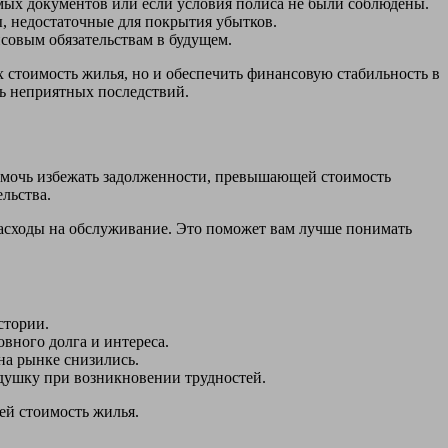
имых документов или если условия полиса не были соблюдены.
, недостаточные для покрытия убытков.
совым обязательствам в будущем.
 стоимость жилья, но и обеспечить финансовую стабильность в
ть неприятных последствий.
омочь избежать задолженности, превышающей стоимость
льства.
 расходы на обслуживание. Это поможет вам лучше понимать
стории.
вного долга и интереса.
на рынке снизились.
душку при возникновении трудностей.
ей стоимость жилья.