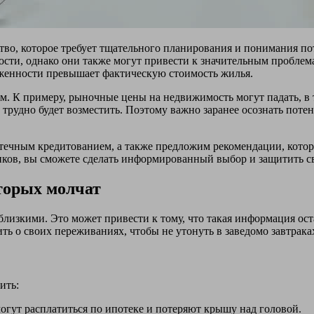
ьство, которое требует тщательного планирования и понимания 
ти, однако они также могут привести к значительным проблема
олженности превышает фактическую стоимость жилья.
. К примеру, рыночные цены на недвижимость могут падать, в 
трудно будет возместить. Поэтому важно заранее осознать поте
потечным кредитованием, а также предложим рекомендации, кот
иков, вы сможете сделать информированный выбор и защитить с
оторых молчат
лизкими. Это может привести к тому, что такая информация оста
ть о своих переживаниях, чтобы не утонуть в заведомо завтрака
ить:
огут расплатиться по ипотеке и потеряют крышу над головой.