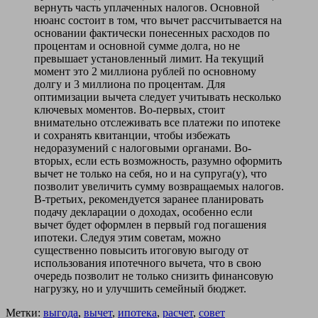
вернуть часть уплаченных налогов. Основной
нюанс состоит в том, что вычет рассчитывается на
основании фактически понесенных расходов по
процентам и основной сумме долга, но не
превышает установленный лимит. На текущий
момент это 2 миллиона рублей по основному
долгу и 3 миллиона по процентам. Для
оптимизации вычета следует учитывать несколько
ключевых моментов. Во-первых, стоит
внимательно отслеживать все платежи по ипотеке
и сохранять квитанции, чтобы избежать
недоразумений с налоговыми органами. Во-
вторых, если есть возможность, разумно оформить
вычет не только на себя, но и на супруга(у), что
позволит увеличить сумму возвращаемых налогов.
В-третьих, рекомендуется заранее планировать
подачу декларации о доходах, особенно если
вычет будет оформлен в первый год погашения
ипотеки. Следуя этим советам, можно
существенно повысить итоговую выгоду от
использования ипотечного вычета, что в свою
очередь позволит не только снизить финансовую
нагрузку, но и улучшить семейный бюджет.
Метки:
выгода
,
вычет
,
ипотека
,
расчет
,
совет