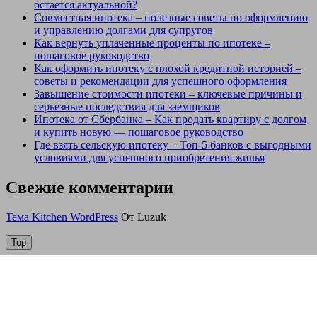
остается актуальной?
Совместная ипотека – полезные советы по оформлению
и управлению долгами для супругов
Как вернуть уплаченные проценты по ипотеке –
пошаговое руководство
Как оформить ипотеку с плохой кредитной историей –
советы и рекомендации для успешного оформления
Завышение стоимости ипотеки – ключевые причины и
серьезные последствия для заемщиков
Ипотека от Сбербанка – Как продать квартиру с долгом
и купить новую — пошаговое руководство
Где взять сельскую ипотеку – Топ-5 банков с выгодными
условиями для успешного приобретения жилья
Свежие комментарии
Тема Kitchen WordPress
От Luzuk
Top