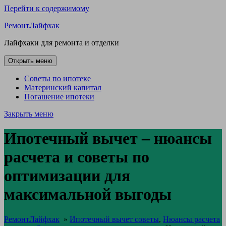
Перейти к содержимому
РемонтЛайфхак
Лайфхаки для ремонта и отделки
Открыть меню
Советы по ипотеке
Материнский капитал
Погашение ипотеки
Закрыть меню
Ипотечный вычет – нюансы
расчета и советы по
оптимизации для
максимальной выгоды
РемонтЛайфхак
»
Ипотечный вычет советы
,
Нюансы расчета